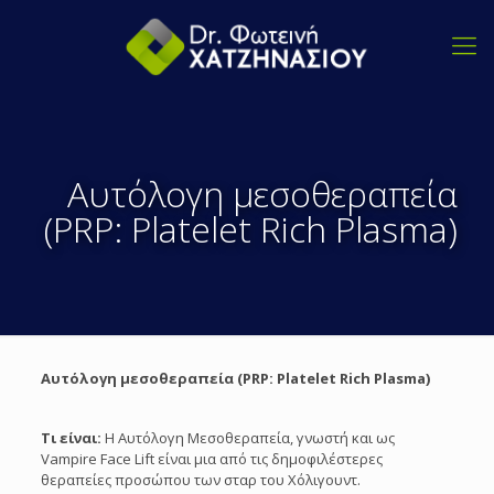
Αυτόλογη μεσοθεραπεία
(PRP: Platelet Rich Plasma)
Αυτόλογη μεσοθεραπεία (PRP: Platelet Rich Plasma)
Τι είναι:
Η Αυτόλογη Mεσοθεραπεία, γνωστή και ως
Vampire Face Lift είναι μια από τις δημοφιλέστερες
θεραπείες προσώπου των σταρ του Χόλιγουντ.