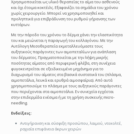
Χρησιμοποιείται ως υλικό θεραπείας το αίμα του ασθενούς
και όχι έτοιμα κοκτέιλς. Εξαφανίζει τα σημάδια του χρόνου
χωρίς χειρουργείο. Μπορεί να χρησιμοποιηθεί και
προληπτικά για επιβράδυνση του ρυθμού γήρανσης των
κυττάρων.
Με την πάροδο του χρόνου το δέρμα χάνει την ελαστικότητα
του και μειώνεται η παραγωγή του κολλαγόνου. Με την
Aυτόλογη Mεσοθεραπεία εκμεταλλευόμαστε τους
αυξητικούς παράγοντες των αιμοπεταλίων για ανάπλαση
του δέρματος. Πραγματοποιείται με την λήψη μικρής
ποσότητας αίματος από περιφερική φλέβα, στη συνέχεια
φυγοκεντρείται σε εξειδικευμένο μηχάνημα για το
διαχωρισμό του αίματος στα βασικά συστατικά του (πλάσμα,
αιμοπετάλια, λευκά και ερυθρά αιμοσφαίρια). Από αυτά
χρησιμοποιούμε το πλάσμα με τους αυξητικούς παράγοντες
που περιέχονται στα αιμοπετάλια. Εν συνεχεία εγχέεται
στην επιδερμίδα ενέσιμα ή με τη χρήση συσκευής micro-
needling.
Ενδείξεις:
Αντιγήρανση και σύσφιξη προσώπου, λαιμού, ντεκολτέ,
ραχιαία επιφάνεια άκρων χειρών