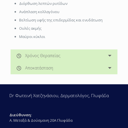
Διόρθωση λεπτών ρυτίδων
Ανάπλαση κολλαγόνου
Βελτίωση υφής της επιδερμίδας και ενυδάτωση
Ουλές ακμής
Μαύροι κύκλοι
Χρόνος Θεραπείας
Αποκατάσταση
Dr Φωτεινή Χατζηνάσιου, Δερματολόγος, Γλυφάδα
Διεύθυνση:
Α. Μεταξά & Δούσμανη 20Α Γλυφάδα