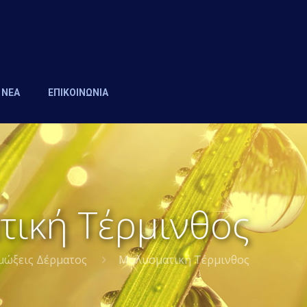
ΝΕΑ
ΕΠΙΚΟΙΝΩΝΙΑ
ική Τέρμινθος
μώξεις Δέρματος
Μολυσματική Τέρμινθος