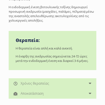
Η ενδοδερμική ένεση βοτουλινικής τοξίνης δημιουργεί
προσωρινή ανιδρωσία (μασχάλες, παλάμες, πέλματα) μέσω
της αναστολής απελευθέρωσης ακετυλοχολίνης από τις
χολινεργικές απολήξεις.
Θεραπεία:
Η θεραπεία είναι απλή και καλά ανεκτή.
Η έναρξη της ανιδρωσίας σημειώνεται 24-72 ώρες
μετά την ενδοδερμική ένεση και διαρκεί 3-6 μήνες.
Xρόνος θεραπείας
Αποκατάσταση