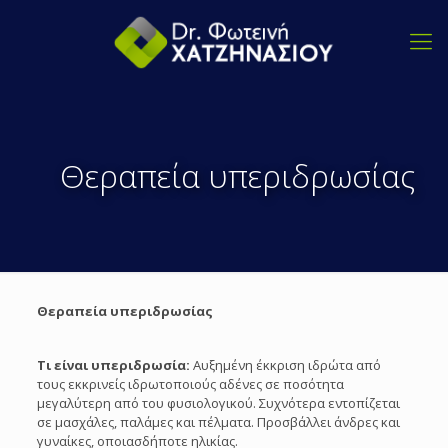
Θεραπεία υπεριδρωσίας
Θεραπεία υπεριδρωσίας
Τι είναι υπεριδρωσία:
Αυξημένη έκκριση ιδρώτα από
τους εκκρινείς ιδρωτοποιούς αδένες σε ποσότητα
μεγαλύτερη από του φυσιολογικού. Συχνότερα εντοπίζεται
σε μασχάλες, παλάμες και πέλματα. Προσβάλλει άνδρες και
γυναίκες, οποιασδήποτε ηλικίας.