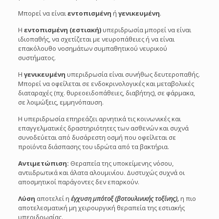
Μπορεί να είναι
εντοπισμένη
ή
γενικευμένη
.
Η
εντοπισμένη (εστιακή)
υπεριδρωσία μπορεί να είναι
ιδιοπαθής, να σχετίζεται με νευροπάθειες ή να είναι
επακόλουθο νοσημάτων συμπαθητικού νευρικού
συστήματος.
Η
γενικευμένη
υπεριδρωσία είναι συνήθως δευτεροπαθής.
Μπορεί να οφείλεται σε ενδοκρινολογικές και μεταβολικές
διαταραχές (πχ. θυρεοειδοπάθειες, διαβήτης), σε φάρμακα,
σε λοιμώξεις, εμμηνόπαυση.
Η υπεριδρωσία επηρεάζει αρνητικά τις κοινωνικές και
επαγγελματικές δραστηριότητες των ασθενών και συχνά
συνοδεύεται από δυσάρεστη οσμή που οφείλεται σε
προϊόντα διάσπασης του ιδρώτα από τα βακτήρια.
Αντιμετώπιση:
Θεραπεία της υποκείμενης νόσου,
αντιιδρωτικά και άλατα αλουμινίου. Δυστυχώς συχνά οι
αποσμητικοί παράγοντες δεν επαρκούν.
Λύση
αποτελεί η
έγχυση μπότοξ (βοτουλινικής τοξίνης),
η πιο
αποτελεσματική μη χειρουργική θεραπεία της εστιακής
υπεριδρωσίας.